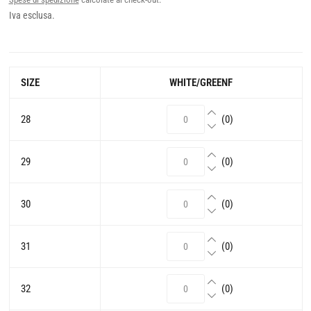
Iva esclusa.
SIZE
WHITE/GREENF
28
(0)
29
(0)
30
(0)
31
(0)
32
(0)