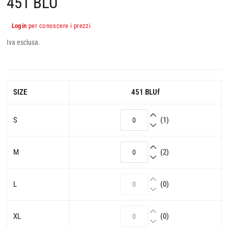
451 BLU
Login
per conoscere i prezzi
Iva esclusa.
SIZE
451 BLUf
S
(1)
M
(2)
L
(0)
XL
(0)