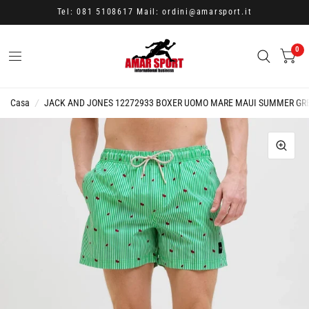
Tel: 081 5108617 Mail: ordini@amarsport.it
0
Casa
/
JACK AND JONES 12272933 BOXER UOMO MARE MAUI SUMMER GR