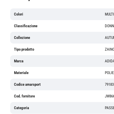
Colori
MULT
Classificazione
DONN
Collezione
AUTU
Tipo prodotto
ZAIN
Marca
ADID
Materiale
POLI
Codice amarsport
79183
Cod. fornitore
JW86
Categoria
PASS