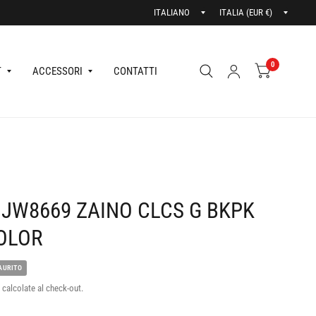
Aggiorna
Aggior
paese/area
paese/
geografica
geogra
0
T
ACCESSORI
CONTATTI
 JW8669 ZAINO CLCS G BKPK
OLOR
AURITO
calcolate al check-out.