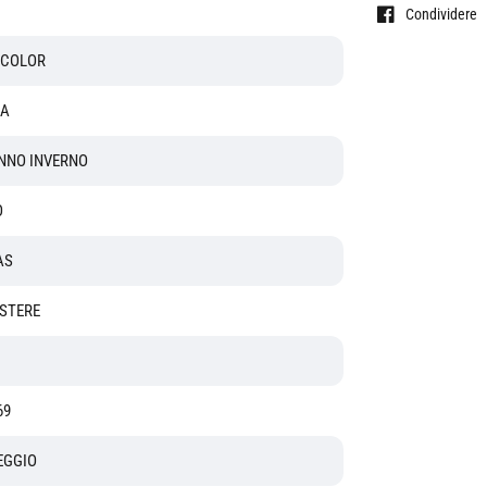
Condividere
ICOLOR
A
NNO INVERNO
O
AS
ESTERE
69
EGGIO