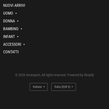
NUOVI ARRIVI
UOMO
DONNA
BAMBINO
INFANT
ACCESSORI
CONTATTI
© 2026 Amarsport, All rights reserved. Powered by Shopify
Aggiorna
Aggiorna
paese/area
paese/area
geografica
geografica