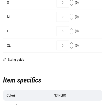
S
(0)
M
(0)
L
(0)
XL
(0)
Sizing guide
Item specifics
Colori
NS NERO